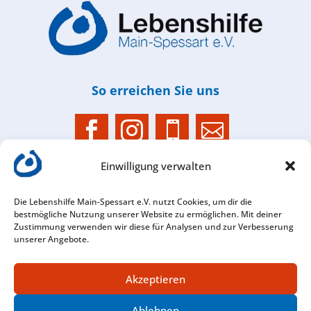
So erreichen Sie uns




Einwilligung verwalten
Im­pres­sum
Die Lebenshilfe Main-Spessart e.V. nutzt Cookies, um dir die
Datenschutz­
bestmögliche Nutzung unserer Website zu ermöglichen. Mit deiner
Hinweisgebersystem
Zustimmung verwenden wir diese für Analysen und zur Verbesserung
Barrierefreiheit
Mitglied werden
unserer Angebote.
Veranstaltungen
Downloads
Cookie-Richtlinie (EU)
Akzeptieren
© 2026 Lebenshilfe Main-Spessart e.V.
Ablehnen