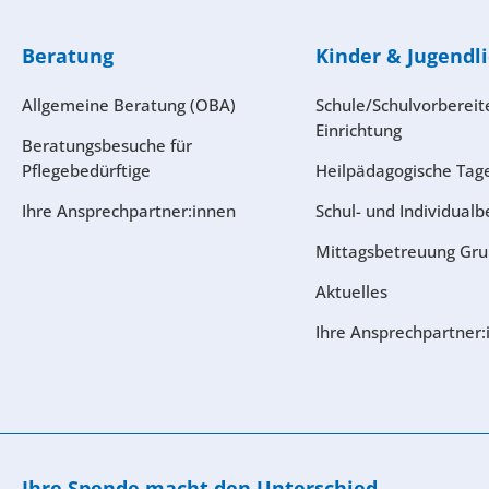
Beratung
Kinder & Jugendl
Allgemeine Beratung (OBA)
Schule/Schulvorberei
Einrichtung
Beratungsbesuche für
Pflegebedürftige
Heilpädagogische Tag
Ihre Ansprech­partner:innen
Schul- und Individualb
Mittagsbetreuung Gru
Aktuelles
Ihre Ansprech­partner
Ihre Spende macht den Unterschied