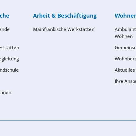
iche
Arbeit & Beschäftigung
Wohne
tende
Mainfränkische Werkstätten
Ambulant
Wohnen
esstätten
Gemeinsc
egleitung
Wohnber
ndschule
Aktuelles
Ihre Ansp
:innen