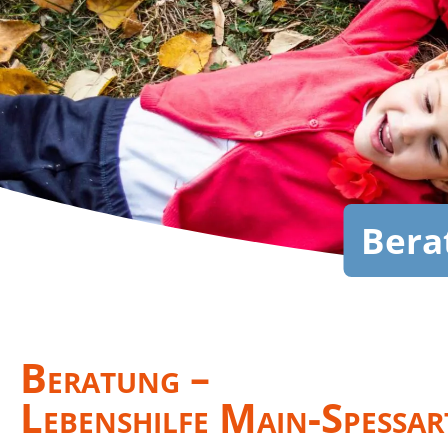
Bera
Beratung –
Lebenshilfe Main-Spessar