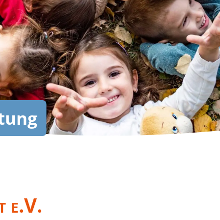
tung
t e.V.