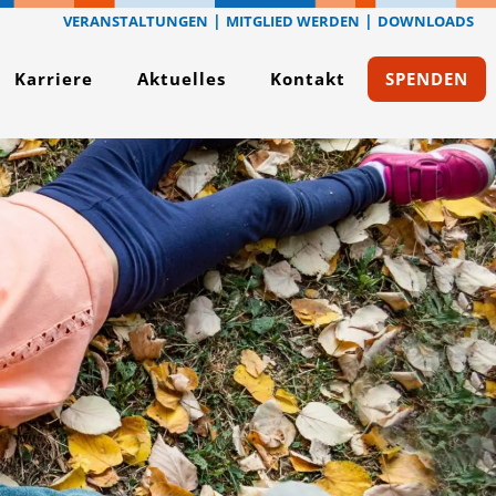
|
|
VERANSTALTUNGEN
MITGLIED WERDEN
DOWNLOADS
Karriere
Aktuelles
Kontak­t
SPENDEN