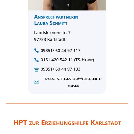
Ansprechpartnerin
Laura Schmitt
Landskronenstr. 7
97753 Karlstadt
09351/ 60 44 97 117

0151 420 542 11 (TS-Handy)

09351/ 60 44 97 133

tagesstaette.karleo@lebenshilfe-

msp.de
HPT zur Erziehungshilfe Karlstadt