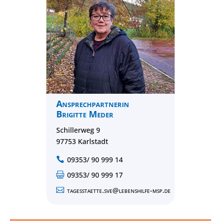
Ansprechpartnerin
Brigitte Meder
Schillerweg 9
97753 Karlstadt
09353/ 90 999 14

09353/ 90 999 17

tagesstaette.sve@lebenshilfe-msp.de
