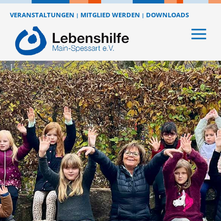
VERANSTALTUNGEN
MITGLIED WERDEN
DOWNLOADS
|
|