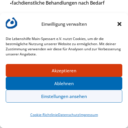
fachdienstliche Behandlungen nach Bedarf
Nachmittagsimbiss
Einwilligung verwalten
Verabschiedung und Abholung durch die
Kleinbusse
Die Lebenshilfe Main-Spessart e.V. nutzt Cookies, um dir die
bestmögliche Nutzung unserer Website zu ermöglichen. Mit deiner
Zustimmung verwenden wir diese für Analysen und zur Verbesserung
unserer Angebote.
EINRICHTUNGSGRÖSSE:
Akzeptieren
Eine Gruppe mit 9 Kindern
Ablehnen
Einstellungen ansehen
ALTERSGRUPPE:
Cookie-Richtlinie
Datenschutz­
Im­pres­sum
Kinder im Alter von 6 bis 10 Jahren