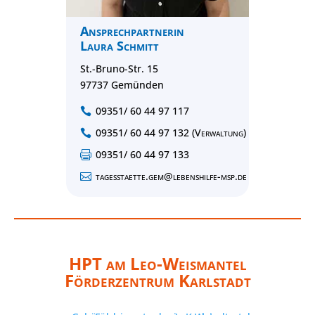
Ansprechpartnerin
Laura Schmitt
St.-Bruno-Str. 15
97737 Gemünden
09351/ 60 44 97 117

09351/ 60 44 97 132 (Verwaltung)

09351/ 60 44 97 133

tagesstaette.gem@lebenshilfe-msp.de

HPT am Leo-Weismantel
Förderzentrum Karlstadt