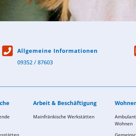

Allgemeine Informationen
09352 / 87603
iche
Arbeit & Beschäftigung
Wohne
tende
Mainfränkische Werkstätten
Ambulant
Wohnen
esstätten
Gemeinsc