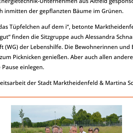
Energietechnik-Unternehmen aus Altfeld gesponso
lich inmitten der gepflanzten Bäume im Grünen.
er das Tüpfelchen auf dem i“, betonte Marktheide
g gut“ finden die Sitzgruppe auch Alessandra Sch
t (WG) der Lebenshilfe. Die Bewohnerinnen und
ür zum Picknicken genießen. Aber auch allen ande
e Pause einlegen.
eitsarbeit der Stadt Marktheidenfeld & Martina Sc