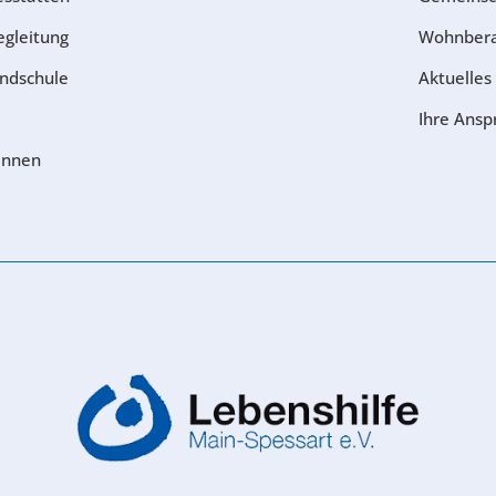
egleitung
Wohnber
ndschule
Aktuelles
Ihre Ansp
:innen