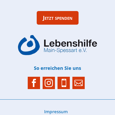
Jetzt spenden
So erreichen Sie uns




Im­pres­sum